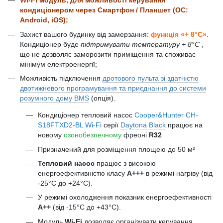
Wi-Fi модуль, для можливості керування
кондиціонером через Смартфон / Планшет (ОС:
Android, iOS);
Захист вашого будинку від замерзання:
функція «+ 8°С».
Кондиціонер буде
підтримувати температуру + 8°С
,
що не дозволяє заморозити приміщення та споживає
мінімум електроенергії;
Можливість підключення
дротового пульта зі здатністю
двотижневого програмування та приєднання до системи
розумного дому BMS
(опція).
Кондиціонер тепловий насос
Cooper&Hunter CH-
S18FTXD2-BL Wi-Fi
серії
Daytona Black
працює на
новому
озонобезпечному
фреоні
R32
Призначений для розміщення площею до 50 м²
Тепловий насос
працює з високою
енергоефективністю класу
А+++
в режимі нагріву (від
-25°С до +24°С).
У режимі охолодження показник енергоефективності
A++
(від -15°С до +43°С).
Модуль
Wi-Fi
дозволяє організувати керування