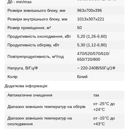
Дб - min/max
Розміри зовнішнього блоку, мм
963х700х396
Розміри внутрішнього блоку, мм
1013х307х221
Розмір приміщення, м²
50
Продуктивність охолодження, кВт
5,20 (1,26-6,60)
Продуктивність обігріву, кВт
5,30 (1,12-6,80)
470/520/570/610/
Повітряпродуктивність, м³/год
650/720/800
Напруга, В/Гц/Ф
~ 220-240В/50Гц/1Ф
Колір
Білий
Додаткова інформація:
Автоматичне очищення
так
от -25°С до
Діапазон зовнішніх температур на обігрів
+24°С
Діапазон зовнішніх температур на
от -15°С до
охолодження
+43°С