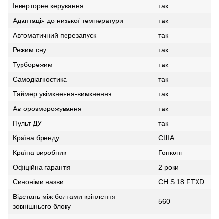
Інверторне керування
так
Адаптація до низької температури
так
Автоматичний перезапуск
так
Режим сну
так
Турборежим
так
Самодіагностика
так
Таймер увімкнення-вимкнення
так
Авторозморожування
так
Пульт ДУ
так
Країна бренду
США
Країна виробник
Гонконг
Офіційна гарантія
2 роки
Синоніми назви
CH S 18 FTXD
Відстань між болтами кріплення
560
зовнішнього блоку