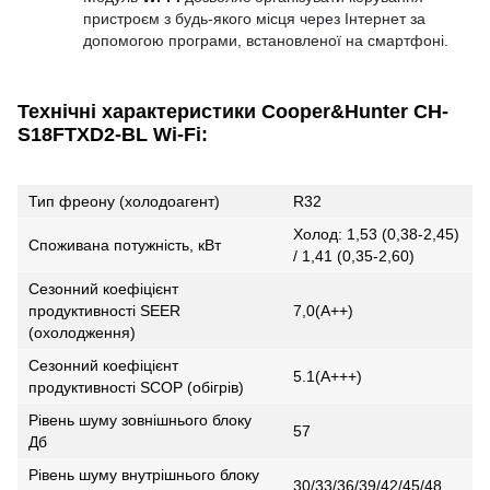
пристроєм з будь-якого місця через Інтернет за
допомогою програми, встановленої на смартфоні.
Технічні характеристики Cooper&Hunter CH-
S18FTXD2-BL Wi-Fi:
Тип фреону (холодоагент)
R32
Холод: 1,53 (0,38-2,45)
Споживана потужність, кВт
/ 1,41 (0,35-2,60)
Сезонний коефіцієнт
продуктивності SEER
7,0(А++)
(охолодження)
Сезонний коефіцієнт
5.1(А+++)
продуктивності SCOP (обігрів)
Рівень шуму зовнішнього блоку
57
Дб
Рівень шуму внутрішнього блоку
30/33/36/39/42/45/48