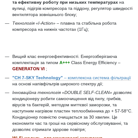
та ефективну роботу при низьких температурах
на
вулиці, підігрів компресора та піддону, регулятор швидкості
вентилятора зовнішнього блоку;
Технологія «I-Action»
– плавна та стабільна робота
компресора на нижніх частотах (1Гц);
Вищий клас енергоефективності. Енергозберігаюча
комплектація за типом
А+++
Class Energy Efficiency –
GENERATON VI
;
"CH 7-SKY Technology"
– комплексна система фільтрації
на основі напівфільтрів широкого спектру дії;
Інноваційна технологія «DOUBLE SELF-CLEAN»
дозволяє
кондиціонеру робити самоочищення від пилу, грибків,
вірусів та бактерій, методом миттєвої заморозки, та
наступним нагрівом пластин теплообмінника до + 57-58°C.
Кондиціонер повністю очищається за 30 хвилин. Це
економити час та гроші на сервісному обслуговуванні, та
дозволяє отримати здорове повітря;