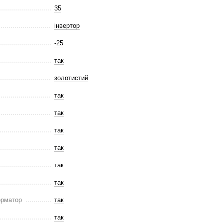
35
інвертор
-25
так
золотистий
так
так
так
так
так
так
орматор
так
так