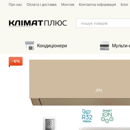
Перейти до основного контенту
Про нас
Оплата і доставка
Монтаж
Контактна інформація
Блог
Кондиціонери
Мульти-
−6%