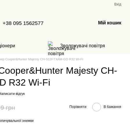
Вхід
+38 095 1562577
Мій кошик
ціонери
Зволожувачі повітря
нер Cooper&Hunter Majesty CH-S12FTXAM-GD R32 Wi-Fi
Cooper&Hunter Majesty CH-
 R32 Wi-Fi
Написати відгук
9 грн
Порівняти
В бажання
опичувальної знижки