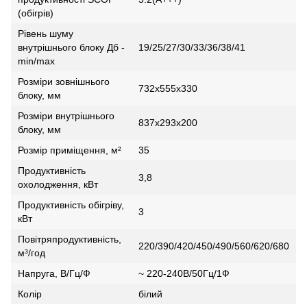
(обігрів)
Рівень шуму
внутрішнього блоку Дб -
19/25/27/30/33/36/38/41
min/max
Розміри зовнішнього
732x555x330
блоку, мм
Розміри внутрішнього
837x293x200
блоку, мм
Розмір приміщення, м²
35
Продуктивність
3,8
охолодження, кВт
Продуктивність обігріву,
3
кВт
Повітряпродуктивність,
220/390/420/450/490/560/620/680
м³/год
Напруга, В/Гц/Ф
~ 220-240В/50Гц/1Ф
Колір
білий