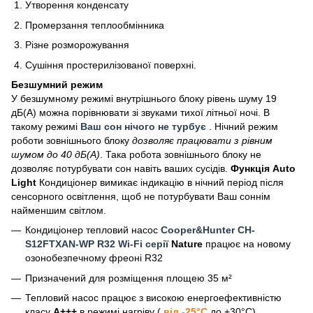
Утворення конденсату
Промерзання теплообмінника
Різне розморожування
Сушіння простерилізованої поверхні.
Безшумний режим
У безшумному режимі внутрішнього блоку рівень шуму 19
дБ(А) можна порівнювати зі звуками тихої літньої ночі. В
такому режимі
Ваш сон нічого не турбує
. Нічний режим
роботи зовнішнього блоку
дозволяє працювати з рівним
шумом до 40 дБ(А)
. Така робота зовнішнього блоку не
дозволяє потурбувати сон навіть ваших сусідів.
Функція Auto
Light
Кондиціонер вимикає індикацію в нічний період після
сенсорного освітлення, щоб не потурбувати Ваш соннім
найменшим світлом.
Кондиціонер тепловий насос
Cooper&Hunter CH-
S12FTXAN-WP R32 Wi-Fi серії
Nature
працює на новому
озонобезпечному фреоні R32
Призначений для розміщення площею 35 м²
Тепловий насос працює з високою енергоефективністю
класу
А+++
в режимі нагріву (
від -25°С
до +30°С).