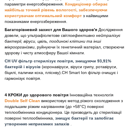
параметри енергозбереження.
Кондиціонер обирає
найбільш точний рівень вологості, забезпечуючи
користувачам оптимальний комфорт
з найвищими
показниками енергозбереження.
Багаторівневий захист для Вашого здоров'я
Дослідження
довели, що ультрафіолетове світло
ефективно нейтралізує
бактерії, віруси, цвіль, поодинокі клітини та інші
мікроорганізми
, руйнуючи їх генетичний матеріал, створюючи
здорову і чисту атмосферу Вашої кімнати.
CH UV фільтр стерилізує повітря, знищуючи 93,91%
бактерій і вірусів
(коронавіруси, віруси грипу, ротавіруси,
біцилі, палички коха, пліснву).
CH Smart Ion фільтр очищує і
гармонізує повітря.
4 КРОКИ до здорового повітря
Інноваційна технологія
Double Self Clean
використовує метод різкого охолодження з
подальшим різким нагріванням (до +58°С) поверхні
теплообмінника кондиціонера. Це призводить
до стерилізації
поверхні теплообмінника,
знищує бактерії та запобігає
утворенню неприємних запахів
.