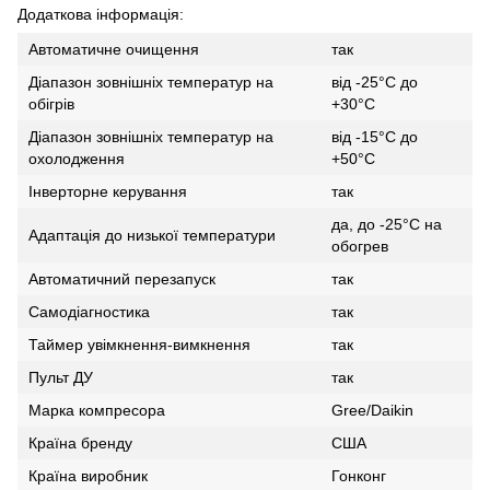
Додаткова інформація:
Автоматичне очищення
так
Діапазон зовнішніх температур на
від -25°С до
обігрів
+30°С
Діапазон зовнішніх температур на
від -15°С до
охолодження
+50°С
Інверторне керування
так
да, до -25°C на
Адаптація до низької температури
обогрев
Автоматичний перезапуск
так
Самодіагностика
так
Таймер увімкнення-вимкнення
так
Пульт ДУ
так
Марка компресора
Gree/Daikin
Країна бренду
США
Країна виробник
Гонконг