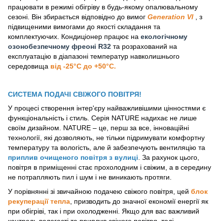
працювати в режимі обігріву в будь-якому опалювальному
сезоні. Він збирається відповідно до вимог
Generation VI
, з
підвищеними вимогами до якості складання та
комплектуючих. Кондиціонер працює на
екологічному
озонобезпечному фреоні R32
та розрахований на
експлуатацію в діапазоні температур навколишнього
середовища
від -25°С до +50°С.
СИСТЕМА ПОДАЧІ СВІЖОГО ПОВІТРЯ!
У процесі створення інтер'єру найважливішими цінностями є
функціональність і стиль. Серія NATURE надихає не лише
своїм дизайном. NATURE – це, перш за все, інноваційні
технології, які дозволяють, не тільки підримувати комфортну
температуру та вологість, але й забезпечують вентиляцію та
приплив очищеного повітря з вулиці
. За рахунок цього,
повітря в приміщенні стає прохолодним і свіжим, а в середину
не потрапляють пил і шум і не виникають протяги.
У порівнянні зі звичайною подачею свіжого повітря, цей
блок
рекуперації тепла
, призводить до значної економії енергії як
при обігріві, так і при охолодженні. Якщо для вас важливий
контроль вологості та приплив свіжого повітря, тоді