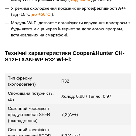
У режимі охолодження показник енергоефективності
A++
(від -15°С
до +50°С
).
Модуль Wi-Fi дозволяє організувати керування пристроєм з
будь-якого місця через Інтернет за допомогою програм,
встановлених на смартфоні.
Технічні характеристики Cooper&Hunter CH-
S12FTXAN-WP R32 Wi-Fi:
Тип фреону
R32
(холодоагент)
Споживана потужність,
Холод: 0,98 / Тепло: 0,97
кВт
Сезонний коефіцієнт
продуктивності SEER
7,2(А++)
(охолодження)
Сезонний коефіцієнт
продуктивності SCOP
5.2(А+++)