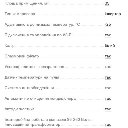
Площа приміщення, м²
35
Тип компресора
інвертор
Адаптивність до низьких температур, °С
-25
Підключення та управління по Wi-Fi
так
Колір
білий
Плазмовий фільтр
так
Ультрафіолетове знезараження
так
Датчик температури на пульті
так
Система антиобледеніння
так
Автоматичне очищення кондиціонера
так
Автодіагностика
так
Безперебійна робота в діапазоні 96-260 Вольт.
Інноваційний трансформатор
так