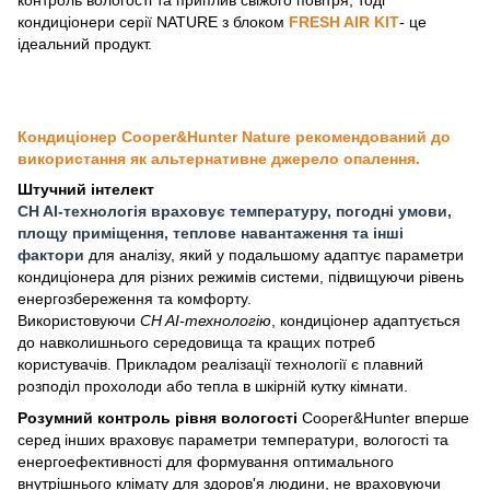
кондиціонери серії NATURE з блоком
FRESH AIR KIT
- це
ідеальний продукт.
Кондиціонер Cooper&Hunter Nature рекомендований до
використання як альтернативне джерело опалення.
Штучний інтелект
CH AI-технологія враховує температуру, погодні умови,
площу приміщення, теплове навантаження та інші
фактори
для аналізу, який у подальшому адаптує параметри
кондиціонера для різних режимів системи, підвищуючи рівень
енергозбереження та комфорту.
Використовуючи
CH AI-технологію
, кондиціонер адаптується
до навколишнього середовища та кращих потреб
користувачів. Прикладом реалізації технології є плавний
розподіл прохолоди або тепла в шкірній кутку кімнати.
Розумний контроль рівня вологості
Cooper&Hunter вперше
серед інших враховує параметри температури, вологості та
енергоефективності для формування оптимального
внутрішнього клімату для здоров'я людини, не враховуючи