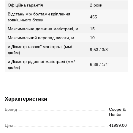
Офіційна гарантія
2 роки
Відстань між болтами кріплення
455
зовнішнього блоку
Максимальна довжина магістралі, м
15
Максимальний перепад висоти, м
10
⌀ Діаметр газової магістралі (мм/
9,53 / 3/8"
дюйм)
⌀ Діаметр рідинної магістралі (мм/
6,38 / 1/4"
дюйм)
Характеристики
Бренд
Cooper&
Hunter
Ціна
41999.00