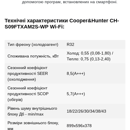
допомогою програм, встановлених на смартфоні.
Технічні характеристики Cooper&Hunter CH-
S09FTXAM2S-WP Wi-Fi:
Тип фреону (холодоагент)
R32
Холод: 0,55 (0,08-1,80) /
Споживана потужність, кВт
Тепло: 0,75 (0,13-2,40)
Сезонний коефіцієнт
продуктивності SEER
8,5(А+++)
(охолодження)
Сезонний коефіцієнт
продуктивності SCOP
5,7(А+++)
(обігрів)
Рівень шуму внутрішнього
18/22/26/30/34/38/43
блоку Дб - min/max
Розміри зовнішнього блоку,
899х596х378
мм