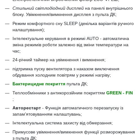
Стильний світлодіодний дисплей
на панелі внутрішнього
блоку. Увімкнення/вимкнення дисплея з пульта ДК;
Режим комфортного сну SLEEP (декілька варіантів ручного
налаштування);
Інтелектуальне керування в режимі AUTO - автоматична
зміна режимів роботи залежно від зміни температури на
час;
24-річний таймер на увімкнення і вимкнення;
підтримка пуску вентилятора з наказом виключення
обдування холодним повітрям у режимі нагріву;
Бактерицидне покриття
пульта ДК;
Теплообмінники з антикорозійним покриттям
GREEN - FIN
;
Авторестарт
- Функція автоматичного перезапуску із
запам'ятовуванням налаштувань;
Інтелектуальна система захисту від обмерзання;
Примусове увімкнення/вимкнення функції розморожування
з пульта ДК;