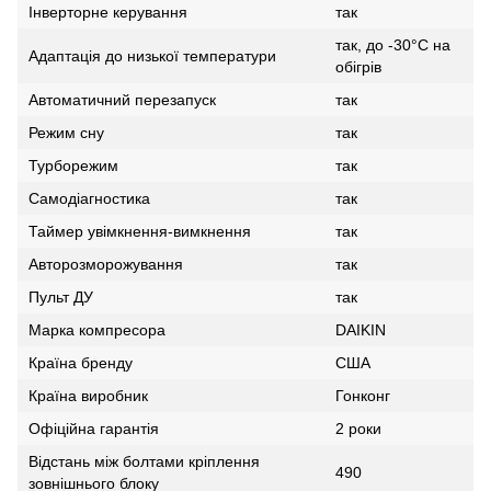
Інверторне керування
так
так, до -30°C на
Адаптація до низької температури
обігрів
Автоматичний перезапуск
так
Режим сну
так
Турборежим
так
Самодіагностика
так
Таймер увімкнення-вимкнення
так
Авторозморожування
так
Пульт ДУ
так
Марка компресора
DAIKIN
Країна бренду
США
Країна виробник
Гонконг
Офіційна гарантія
2 роки
Відстань між болтами кріплення
490
зовнішнього блоку