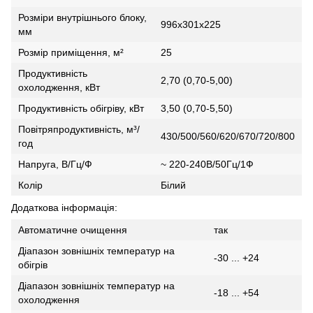
Розміри внутрішнього блоку,
996х301х225
мм
Розмір приміщення, м²
25
Продуктивність
2,70 (0,70-5,00)
охолодження, кВт
Продуктивність обігріву, кВт
3,50 (0,70-5,50)
Повітряпродуктивність, м³/
430/500/560/620/670/720/800
год
Напруга, В/Гц/Ф
~ 220-240В/50Гц/1Ф
Колір
Білий
Додаткова інформація:
Автоматичне очищення
так
Діапазон зовнішніх температур на
-30 ... +24
обігрів
Діапазон зовнішніх температур на
-18 ... +54
охолодження