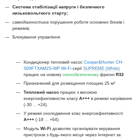
Система стабілізації напруги і безпечного
низьковольтного старту;
самодіагностика
порушення роботи основних блоків і
режимів;
Блокування управління.
Кондиціонер тепловий насос
Cooper&Hunter CH-
S09FTXAM2S-WP Wi-Fi
серії
SUPREME (White)
працює на новому
озонобезпечному
фреоні
R32
Призначений для розміщення площею 25 м²
Тепловий насос
працює з високою
енергоефективністю класу
А+++
в режимі нагрівання
(-30 ... +24).
У режимі охолодження клас енергоефективності
A+++
(-18 ... +54).
Модуль
Wi-Fi
дозволяє організувати керування
пристроєм з будь-якого місця через Інтернет за