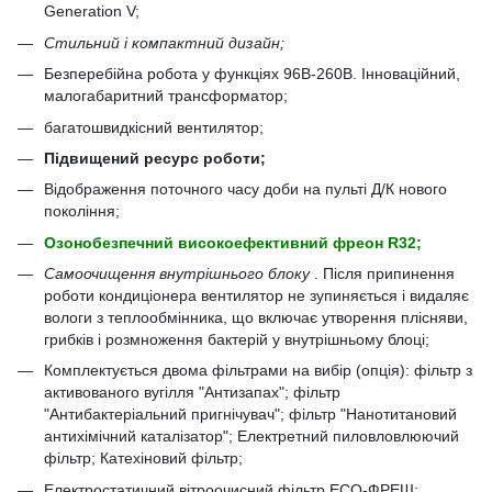
Generation V;
Стильний і компактний дизайн;
Безперебійна робота у функціях 96В-260В. Інноваційний,
малогабаритний трансформатор;
багатошвидкісний вентилятор;
Підвищений ресурс роботи;
Відображення поточного часу доби на пульті Д/К нового
покоління;
Озонобезпечний високоефективний фреон R32;
Самоочищення внутрішнього блоку
. Після припинення
роботи кондиціонера вентилятор не зупиняється і видаляє
вологи з теплообмінника, що включає утворення плісняви,
грибків і розмноження бактерій у внутрішньому блоці;
Комплектується двома фільтрами на вибір (опція): фільтр з
активованого вугілля "Антизапах"; фільтр
"Антибактеріальний пригнічувач"; фільтр "Нанотитановий
антихімічний каталізатор"; Електретний пиловловлюючий
фільтр; Катехіновий фільтр;
Електростатичний вітроочисний фільтр ЕСО-ФРЕШ;