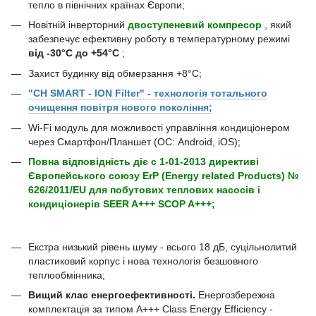
тепло в північних країнах Європи;
Новітній інверторний
двоступеневий компресор
, який
забезпечує ефективну роботу в температурному режимі
від -30°C до +54°C
;
Захист будинку від обмерзання +8°C;
"CH SMART - ION Filter" - технологія тотального
очищення повітря нового покоління;
Wi-Fi модуль для можливості управління кондиціонером
через Смартфон/Планшет (ОС: Android, iOS);
Повна відповідність діє c 1-01-2013 директиві
Європейського союзу ErP (Energy related Products) №
626/2011/EU для побутових теплових насосів і
кондиціонерів SEER A+++ SCOP A+++;
Екстра низький рівень шуму - всього 18 дБ, суцільнолитий
пластиковий корпус і нова технологія безшовного
теплообмінника;
Вищий клас енергоефективності.
Енергозбережна
комплектація за типом A+++ Class Energy Efficiency -