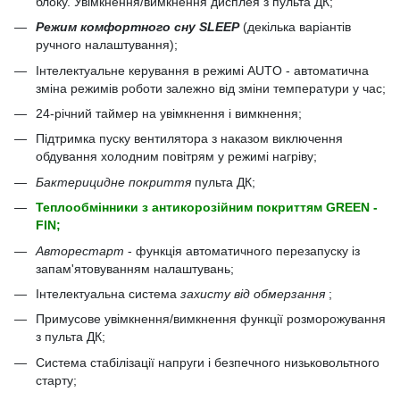
блоку. Увімкнення/вимкнення дисплея з пульта ДК;
Режим комфортного сну SLEEP
(декілька варіантів
ручного налаштування);
Інтелектуальне керування в режимі AUTO - автоматична
зміна режимів роботи залежно від зміни температури у час;
24-річний таймер на увімкнення і вимкнення;
Підтримка пуску вентилятора з наказом виключення
обдування холодним повітрям у режимі нагріву;
Бактерицидне покриття
пульта ДК;
Теплообмінники з антикорозійним покриттям GREEN -
FIN;
Авторестарт
- функція автоматичного перезапуску із
запам'ятовуванням налаштувань;
Інтелектуальна система
захисту від обмерзання
;
Примусове увімкнення/вимкнення функції розморожування
з пульта ДК;
Система стабілізації напруги і безпечного низьковольтного
старту;