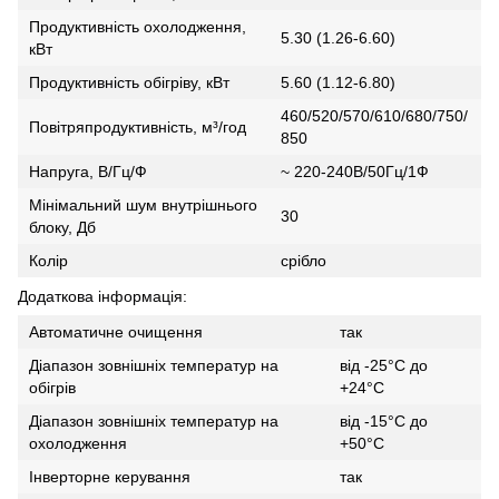
Продуктивність охолодження,
5.30 (1.26-6.60)
кВт
Продуктивність обігріву, кВт
5.60 (1.12-6.80)
460/520/570/610/680/750/
Повітряпродуктивність, м³/год
850
Напруга, В/Гц/Ф
~ 220-240В/50Гц/1Ф
Мінімальний шум внутрішнього
30
блоку, Дб
Колір
срібло
Додаткова інформація:
Автоматичне очищення
так
Діапазон зовнішніх температур на
від -25°С до
обігрів
+24°С
Діапазон зовнішніх температур на
від -15°С до
охолодження
+50°С
Інверторне керування
так