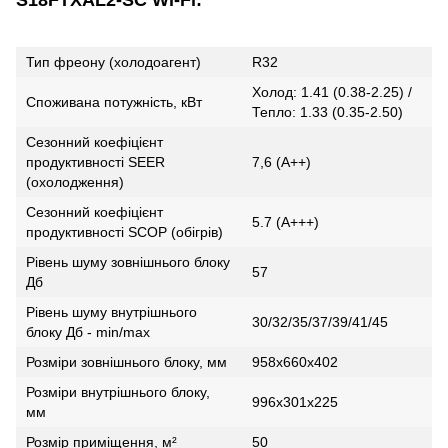
S18FTXAL2-SC Wi-Fi:
Тип фреону (холодоагент)
R32
Холод: 1.41 (0.38-2.25) /
Споживана потужність, кВт
Тепло: 1.33 (0.35-2.50)
Сезонний коефіцієнт
продуктивності SEER
7,6 (А++)
(охолодження)
Сезонний коефіцієнт
5.7 (А+++)
продуктивності SCOP (обігрів)
Рівень шуму зовнішнього блоку
57
Дб
Рівень шуму внутрішнього
30/32/35/37/39/41/45
блоку Дб - min/max
Розміри зовнішнього блоку, мм
958x660x402
Розміри внутрішнього блоку,
996x301x225
мм
Розмір приміщення, м²
50