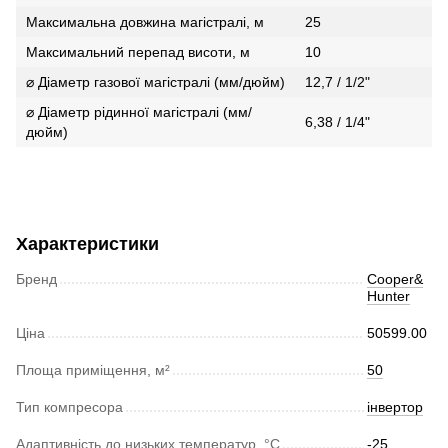
Максимальна довжина магістралі, м
25
Максимальний перепад висоти, м
10
⌀ Діаметр газової магістралі (мм/дюйм)
12,7 / 1/2"
⌀ Діаметр рідинної магістралі (мм/
6,38 / 1/4"
дюйм)
Характеристики
Бренд
Cooper&
Hunter
Ціна
50599.00
Площа приміщення, м²
50
Тип компресора
інвертор
Адаптивність до низьких температур, °С
-25