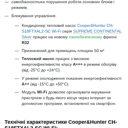
самодіагностика
порушення роботи основних блоків і
режимів;
Блокування управління.
Кондиціонер тепловий насос
Cooper&Hunter CH-
S18FTXAL2-SC Wi-Fi
серія
SUPREME CONTINENTAL
Silver
працює на новому
озонобезпечному
фреоні
R32
Призначений для приміщень площею 50 м²
Тепловий насос
працює з високою
енергоефективністю класу
A+++
в режимі обогріву
(від -25°С до +24°С).
У режимі охолодження показник енергоефективності
A++
(від -15°С до +50°С).
Модуль
Wi-Fi
дозволяє організувати керування
пристроєм з будь-якого місця через інтернет за
допомогою програми, встановленої на смартфон.
Технічні характеристики Cooper&Hunter CH-