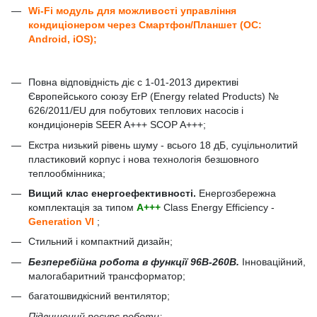
Wi-Fi модуль для можливості управління
кондиціонером через Смартфон/Планшет (ОС:
Android, iOS);
Повна відповідність діє c 1-01-2013 директиві
Європейського союзу ErP (Energy related Products) №
626/2011/EU для побутових теплових насосів і
кондиціонерів SEER A+++ SCOP A+++;
Екстра низький рівень шуму - всього 18 дБ, суцільнолитий
пластиковий корпус і нова технологія безшовного
теплообмінника;
Вищий клас енергоефективності.
Енергозбережна
комплектація за типом
A+++
Class Energy Efficiency -
Generation VI
;
Стильний і компактний дизайн;
Безперебійна робота в функції 96В-260В.
Інноваційний,
малогабаритний трансформатор;
багатошвидкісний вентилятор;
Підвищений ресурс роботи;