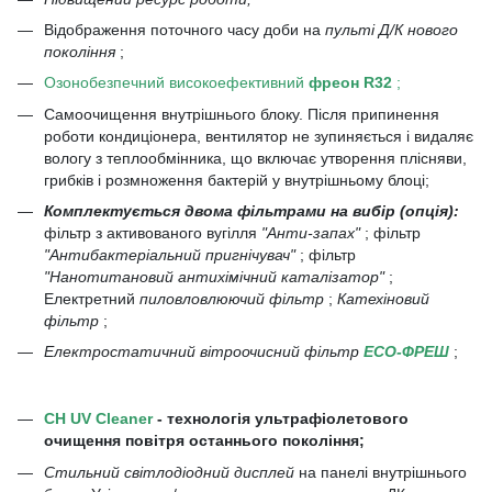
Відображення поточного часу доби на
пульті Д/К нового
покоління
;
Озонобезпечний високоефективний
фреон R32
;
Самоочищення внутрішнього блоку. Після припинення
роботи кондиціонера, вентилятор не зупиняється і видаляє
вологу з теплообмінника, що включає утворення плісняви,
грибків і розмноження бактерій у внутрішньому блоці;
Комплектується двома фільтрами на вибір (опція):
фільтр з активованого вугілля
"Анти-запах"
; фільтр
"Антибактеріальний пригнічувач"
; фільтр
"Нанотитановий антихімічний каталізатор"
;
Електретний
пиловловлюючий фільтр
;
Катехіновий
фільтр
;
Електростатичний вітроочисний фільтр
ЕСО-ФРЕШ
;
CH UV Cleaner
- технологія ультрафіолетового
очищення повітря останнього покоління;
Стильний світлодіодний дисплей
на панелі внутрішнього