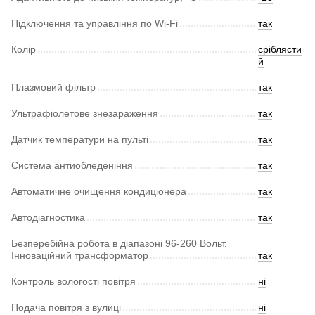
Підключення та управління по Wi-Fi
так
Колір
сріблясти
й
Плазмовий фільтр
так
Ультрафіолетове знезараження
так
Датчик температури на пульті
так
Система антиобледеніння
так
Автоматичне очищення кондиціонера
так
Автодіагностика
так
Безперебійна робота в діапазоні 96-260 Вольт.
Інноваційний трансформатор
так
Контроль вологості повітря
ні
Подача повітря з вулиці
ні