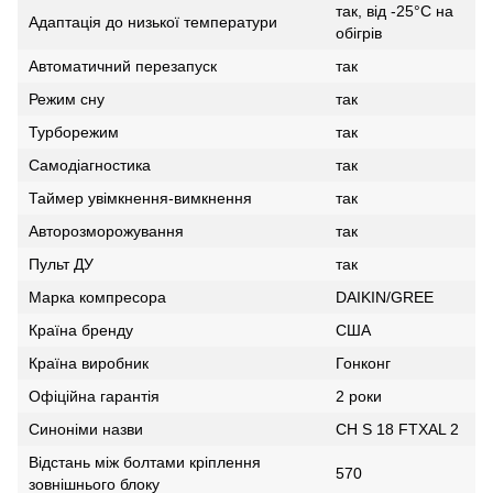
так, від -25°C на
Адаптація до низької температури
обігрів
Автоматичний перезапуск
так
Режим сну
так
Турборежим
так
Самодіагностика
так
Таймер увімкнення-вимкнення
так
Авторозморожування
так
Пульт ДУ
так
Марка компресора
DAIKIN/GREE
Країна бренду
США
Країна виробник
Гонконг
Офіційна гарантія
2 роки
Синоніми назви
CH S 18 FTXAL 2
Відстань між болтами кріплення
570
зовнішнього блоку