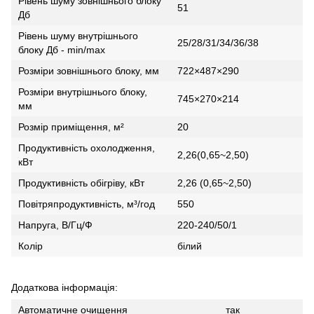
Рівень шуму зовнішнього блоку
51
Дб
Рівень шуму внутрішнього
25/28/31/34/36/38
блоку Дб - min/max
Розміри зовнішнього блоку, мм
722×487×290
Розміри внутрішнього блоку,
745×270×214
мм
Розмір приміщення, м²
20
Продуктивність охолодження,
2,26(0,65~2,50)
кВт
Продуктивність обігріву, кВт
2,26 (0,65~2,50)
Повітряпродуктивність, м³/год
550
Напруга, В/Гц/Ф
220-240/50/1
Колір
білий
Додаткова інформація:
Автоматичне очищення
так