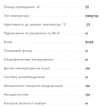
Площа приміщення, м²
20
Тип компресора
інвертор
Адаптивність до низьких температур, °С
-15
Підключення та управління по Wi-Fi
ні
Колір
білий
Плазмовий фільтр
ні
Ультрафіолетове знезараження
ні
Датчик температури на пульті
так
Система антиобледеніння
ні
Автоматичне очищення кондиціонера
так
Автодіагностика
так
Контроль вологості повітря
ні