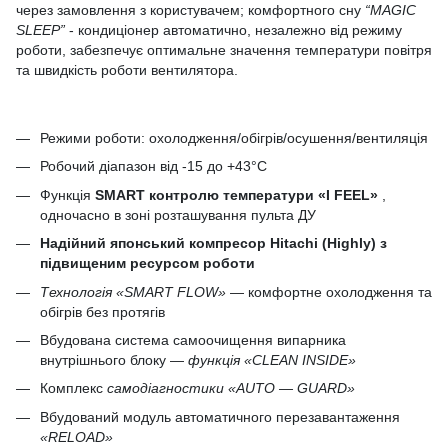
через замовлення з користувачем; комфортного сну
“MAGIC
SLEEP”
- кондиціонер автоматично, незалежно від режиму
роботи, забезпечує оптимальне значення температури повітря
та швидкість роботи вентилятора.
Режими роботи: охолодження/обігрів/осушення/вентиляція
Робочий діапазон від -15 до +43°C
Функція
SMART контролю температури «I FEEL»
,
одночасно в зоні розташування пульта ДУ
Надійний японський компресор Hitachi (Highly) з
підвищеним ресурсом роботи
Технологія «SMART FLOW»
— комфортне охолодження та
обігрів без протягів
Вбудована система самоочищення випарника
внутрішнього блоку —
функція «CLEAN INSIDE»
Комплекс
самодіагностики
«AUTO — GUARD»
Вбудований модуль автоматичного перезавантаження
«RELOAD»