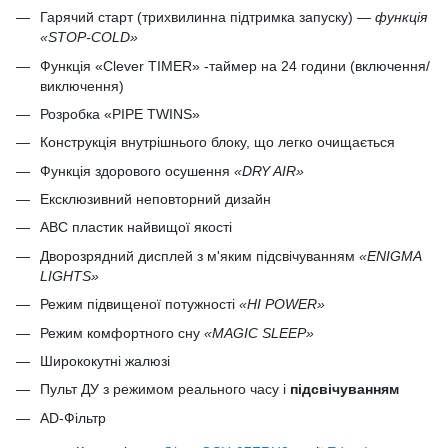
Гарячий старт (трихвилинна підтримка запуску) —
функція
«STOP-COLD»
Функція «Сlever TIMER» -таймер на 24 години (включення/
виключення)
Розробка «PIPE TWINS»
Конструкція внутрішнього блоку, що легко очищається
Функція здорового осушення
«DRY AIR»
Ексклюзивний неповторний дизайн
ABC пластик найвищої якості
Дворозрядний дисплей з м'яким підсвічуванням
«ENIGMA
LIGHTS»
Режим підвищеної потужності
«HI POWER»
Режим комфортного сну
«MAGIC SLEEP»
Ширококутні жалюзі
Пульт ДУ з режимом реального часу і
підсвічуванням
AD-Фільтр