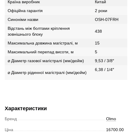
Країна виробник
Китай
Офіційна гарантія
2 роки
Синоніми назви
OSH-07FRH
Відстань між болтами кріплення
438
зовнішнього блоку
Максимальна довжина магістралі, м
15
Максимальний перепад висоти, м
5
⌀ Діаметр газової магістралі (мм/дюйм)
9,53 / 3/8″
6,38 / 1/4″
⌀ Діаметр рідинної магістралі (мм/дюйм)
Характеристики
Бренд
Olmo
Ціна
16700.00