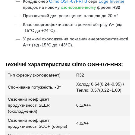
Кондиціонер
Olmo OSH-07FRH3
серії
Edge Inverter
працює на новому
озонобезпечному
фреоні
R32
Призначений для розміщення площею до 20 м²
Клас енергоефективності в режимі обігріву
А+
(від
-15°С до +24°С).
У режимі охолодження показник енергоефективності
A++
(від -15°С до +43°С).
Технічні характеристики Olmo OSH-07FRH3:
Тип фреону (холодоагент)
R32
Холод: 0,64(0,24~0,95) /
Споживана потужність, кВт
Тепло: 0,57(0,22~1,00)
Сезонний коефіцієнт
продуктивності SEER
6,1/А++
(охолодження)
Сезонний коефіцієнт
4,0/А+
продуктивності SCOP (обігрів)