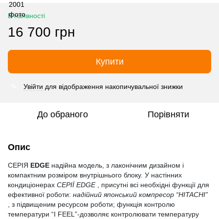
В наявності
16 700 грн
Купити
Увійти
для відображення накопичувальної знижки
%
До обраного
Порівняти
Опис
СЕРІЯ
EDGE
надійна модель, з лаконічним дизайном і
компактним розміром внутрішнього блоку. У настінних
кондиціонерах
СЕРІЇ EDGE
, присутні всі необхідні функції для
ефективної роботи:
надійний японський компресор “HITACHI”
, з підвищеним ресурсом роботи; функція контролю
температури “I FEEL”-дозволяє контролювати температуру