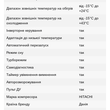
від -15°С до
Діапазон зовнішніх температур на обігрів
+24°С
Діапазон зовнішніх температур на
від -15°С до
охолодження
+43°С
Інверторне керування
так
Адаптація до низької температури
так
Автоматичний перезапуск
так
Режим сну
так
Турборежим
так
Самодіагностика
так
Таймер увімкнення-вимкнення
так
Авторозморожування
так
Пульт ДУ
так
Марка компресора
HITACHI
Країна бренду
Данія