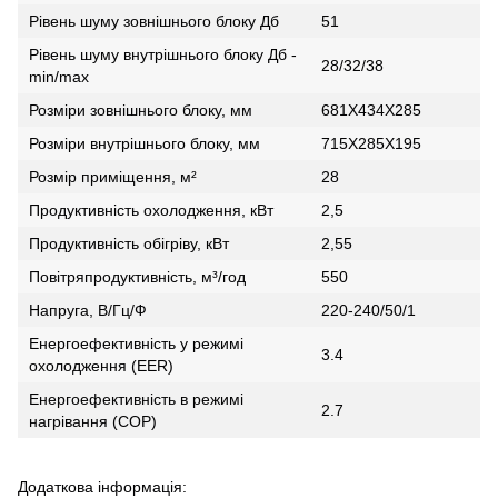
Рівень шуму зовнішнього блоку Дб
51
Рівень шуму внутрішнього блоку Дб -
28/32/38
min/max
Розміри зовнішнього блоку, мм
681Х434Х285
Розміри внутрішнього блоку, мм
715Х285Х195
Розмір приміщення, м²
28
Продуктивність охолодження, кВт
2,5
Продуктивність обігріву, кВт
2,55
Повітряпродуктивність, м³/год
550
Напруга, В/Гц/Ф
220-240/50/1
Енергоефективність у режимі
3.4
охолодження (EER)
Енергоефективність в режимі
2.7
нагрівання (COP)
Додаткова інформація: