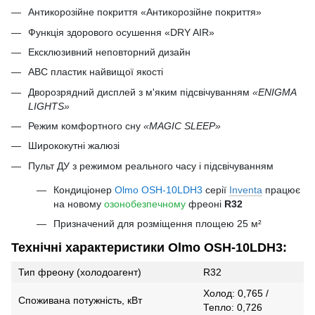
Антикорозійне покриття «Антикорозійне покриття»
Функція здорового осушення «DRY AIR»
Ексклюзивний неповторний дизайн
ABC пластик найвищої якості
Дворозрядний дисплей з м'яким підсвічуванням
«ENIGMA
LIGHTS»
Режим комфортного сну
«MAGIC SLEEP»
Ширококутні жалюзі
Пульт ДУ з режимом реального часу і підсвічуванням
Кондиціонер
Olmo OSH-10LDH3
серії
Inventa
працює
на новому
озонобезпечному
фреоні
R32
Призначений для розміщення площею 25 м²
Технічні характеристики Olmo OSH-10LDH3:
Тип фреону (холодоагент)
R32
Холод: 0,765 /
Споживана потужність, кВт
Тепло: 0,726