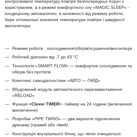
контролювати температуру повітря безпосередньо поруч з
користувачем, а в режимі комфортного сну «MAGIC SLEEP» -
кондиціонер автоматично, в залежності від режиму роботи,
бере оптимальні значення температури повітря і швидкості
вентилятора.
Режими роботи : охолодження/обігрів/осушення/вентиляція
Робочий діапазон від -7 до 43 °C
Технологія
«SMART FLOW»
— комфортне охолодження та
обігрів без протягів
Комплекс самодіагностики
«АВТО — ГАРД»
Вбудований модуль автоматичного перезавантаження
«RELOAD»
Функція
«Сlever TIMER»
-таймер на 24 години (включення/
виключення)
Розробка
«PIPE TWINS»
— два варіанти підключення
дренажу (правий або лівий)
Конструкція внутрішнього блоку, що легко очищається