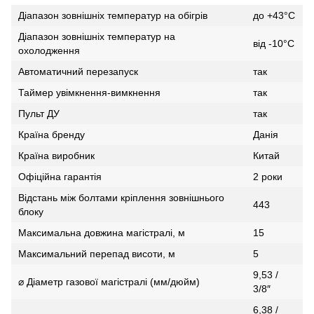
Діапазон зовнішніх температур на обігрів
до +43°С
Діапазон зовнішніх температур на
від -10°С
охолодження
Автоматичний перезапуск
так
Таймер увімкнення-вимкнення
так
Пульт ДУ
так
Країна бренду
Данія
Країна виробник
Китай
Офіційна гарантія
2 роки
Відстань між болтами кріплення зовнішнього
443
блоку
Максимальна довжина магістралі, м
15
Максимальний перепад висоти, м
5
9,53 /
⌀ Діаметр газової магістралі (мм/дюйм)
3/8″
6,38 /