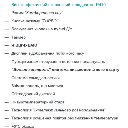
Високоефективний екологічний холодоагент R410
Режим
"Комфортного сну"
Кнопка режиму
"TURBO"
Блокування кнопок на пульті Д/У
Таймер
Я ВІДЧУВАЮ
Дисплей відображення поточного часу
Функція запам'ятовування поточних налаштувань
"Вольт-контроль"
система низьковольтного старту
Система самодіагностики
Знімна панель, що миється
Світлодіодний дисплей
Низькотемпературний старт
Технологія
"Інтелектуального розморожування"
Технологія осушення повітря без зниження температури
+8°С обігрів