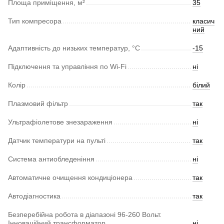
Площа приміщення, м²
35
Тип компресора
класич
ний
Адаптивність до низьких температур, °С
-15
Підключення та управління по Wi-Fi
ні
Колір
білий
Плазмовий фільтр
так
Ультрафіолетове знезараження
ні
Датчик температури на пульті
так
Система антиобледеніння
ні
Автоматичне очищення кондиціонера
так
Автодіагностика
так
Безперебійна робота в діапазоні 96-260 Вольт.
Інноваційний трансформатор
ні