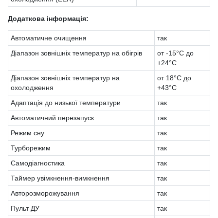
Додаткова інформація:
Автоматичне очищення
так
Діапазон зовнішніх температур на обігрів
от -15°C до
+24°C
Діапазон зовнішніх температур на
от 18°С до
охолодження
+43°С
Адаптація до низької температури
так
Автоматичний перезапуск
так
Режим сну
так
Турборежим
так
Самодіагностика
так
Таймер увімкнення-вимкнення
так
Авторозморожування
так
Пульт ДУ
так