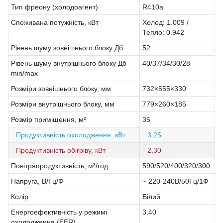
Тип фреону (холодоагент)
R410a
Споживана потужність, кВт
Холод: 1.009 /
Тепло: 0.942
Рівень шуму зовнішнього блоку Дб
52
Рівень шуму внутрішнього блоку Дб -
40/37/34/30/28
min/max
Розміри зовнішнього блоку, мм
732×555×330
Розміри внутрішнього блоку, мм
779×260×185
Розмір приміщення, м²
35
Продуктивність охолодження, кВт
3.25
Продуктивність обігріву, кВт
2,30
Повітряпродуктивність, м³/год
590/520/400/320/300
Напруга, В/Гц/Ф
~ 220-240В/50Гц/1Ф
Колір
Білий
Енергоефективність у режимі
3.40
охолодження (EER)