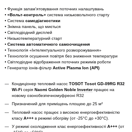
• Функція запам'ятовування поточних налаштувань
•
«Вольт-контроль»
система низьковольтного старту
• Система
самодіагностики
• Знімна панель, що миється
• Світлодіодний дисплей
• Низькотемпературний старт
•
Система автоматичного самоочищення
• Технологія «Інтелектуального розморожування»
• Технологія осушення повітря без зниження температури
• Світлодіодне відображення поточних режимів роботи
• Генератор іонів-фільтр
Active Plasma Ion (API)
Кондиціонер тепловий насос
TOSOT Tosot GD-09RG R32
Wi-Fi
серія
Naomi Golden Noble
Inverter
працює на
новому озонобезпечномуфреоні R32
Призначений для приміщень площею до 25 м²
Тепловий насос працює з високою енергоефективністю
класу
A+++
в режимі обогріву (от -25°C до +30°C).
У режимі охолодження клас енергоефективності
A+++
(от