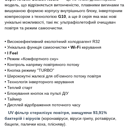
модель, що відрізняється витонченістю, плавними вигинами та
вишуканою формою корпусу внутрішнього блоку, інверторним
компресором з технологією
G10
, а ще й серія яка має нові
унікальні можливості, такі як: ультрафіолетофий очищувач
повітря та режим самоочистки.
• Високоефективний екологічний холодоагент R32
• Унікальна функція самоочистки •
Wi-Fi
керування
•
I Feel
• Режим «Комфортного сну»
• Контроль напряму повітряного потоку
• Кнопка режиму "TURBO"
• Ширококутні жалюзі для об'ємного потоку повітря
• Технологія інверторного керування
• Теплий старт
• Блокування кнопок на пульті Д/У
• Таймер
• Дисплей відображення поточного часу
UV фільтр стерилізує повітря, знищуючи 93,91%
бактерій і вірусів
(коронавіруси, віруси грипу, ротавіруси,
бацили, палички коха, плісняву).