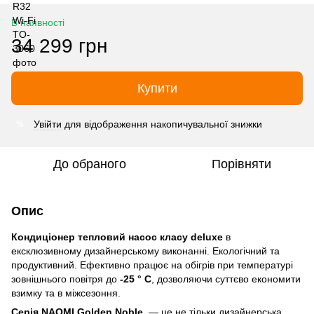
В наявності
34 299 грн
Купити
Увійти
для відображення накопичувальної знижки
%
До обраного
Порівняти
Опис
Кондиціонер тепловий насос класу deluxe
в
ексклюзивному дизайнерському виконанні. Екологічний та
продуктивний. Ефективно працює на обігрів при температурі
зовнішнього повітря до
-25 ° С
, дозволяючи суттєво економити
взимку та в міжсезоння.
Серія NAOMI Golden Noble
— це не тільки дизайнерська