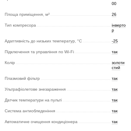
00
Площа приміщення, м²
26
Тип компресора
інверто
р
Адаптивність до низьких температур, °С
-25
Підключення та управління по Wi-Fi
так
Колір
золоти
стий
Плазмовий фільтр
так
Ультрафіолетове знезараження
так
Датчик температури на пульті
так
Система антиобледеніння
так
Автоматичне очищення кондиціонера
так