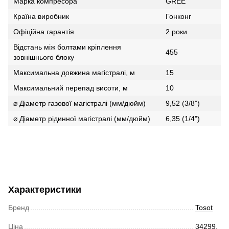
Марка компресора
GREE
Країна виробник
Гонконг
Офіційна гарантія
2 роки
Відстань між болтами кріплення
455
зовнішнього блоку
Максимальна довжина магістралі, м
15
Максимальний перепад висоти, м
10
⌀ Діаметр газової магістралі (мм/дюйм)
9,52 (3/8")
⌀ Діаметр рідинної магістралі (мм/дюйм)
6,35 (1/4")
Характеристики
Бренд
Tosot
Ціна
34299.