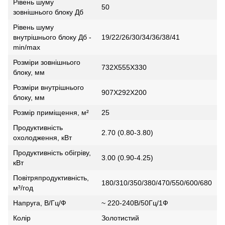
Рівень шуму
50
зовнішнього блоку Дб
Рівень шуму
внутрішнього блоку Дб -
19/22/26/30/34/36/38/41
min/max
Розміри зовнішнього
732X555X330
блоку, мм
Розміри внутрішнього
907X292X200
блоку, мм
Розмір приміщення, м²
25
Продуктивність
2.70 (0.80-3.80)
охолодження, кВт
Продуктивність обігріву,
3.00 (0.90-4.25)
кВт
Повітряпродуктивність,
180/310/350/380/470/550/600/680
м³/год
Напруга, В/Гц/Ф
~ 220-240В/50Гц/1Ф
Колір
Золотистий