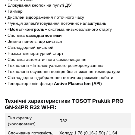
• Блокування кнопок на пульті Д/У
• Таймер
• Дисплей відображення поточного часу
• Функція запам'ятовування поточних налаштувань
•
«Вольт-контроль»
система низьковольтного старту
• Система
самодіагностики
• Знімна панель, що миється
• Світлодіодний дисплей
• Низькотемпературний старт
• Система автоматичного самоочищення
• Технологія «Інтелектуального розморожування»
• Технологія осушення повітря без зниження температури
• Світлодіодне відображення поточних режимів роботи
• Генератор іонів-фільтр
Active Plasma Ion (API)
Технічні характеристики TOSOT Praktik PRO
GN-24PR R32 Wi-Fi:
Тип фреону
R32
(холодоагент)
Споживана потужність,
Холод: 1.78 (0.16-2.50) / 1.64