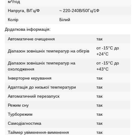
м³/год
Напруга, В/Гц/Ф
~ 220-240В/50Гц/1Ф
Колір
Білий
Додаткова інформація:
Автоматичне очищення
так
от -15°С до
Діапазон зовнішніх температур на обігрів
+24°С
Діапазон зовнішніх температур на
от -15°С до
охолодження
+43°С
Інверторне керування
так
Адаптація до низької температури
так
Автоматичний перезапуск
так
Режим сну
так
Турборежим
так
Самодіагностика
так
Таймер увімкнення-вимкнення
так