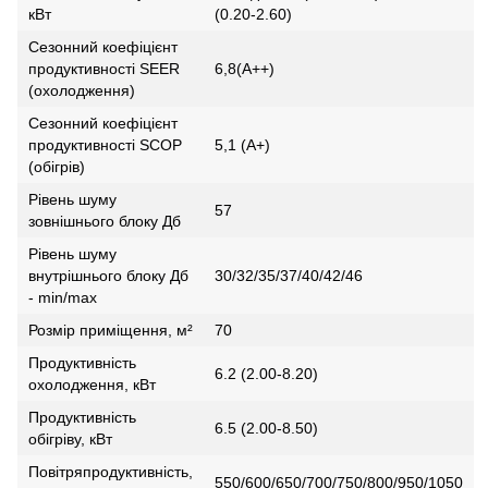
кВт
(0.20-2.60)
Сезонний коефіцієнт
продуктивності SEER
6,8(А++)
(охолодження)
Сезонний коефіцієнт
продуктивності SCOP
5,1 (А+)
(обігрів)
Рівень шуму
57
зовнішнього блоку Дб
Рівень шуму
внутрішнього блоку Дб
30/32/35/37/40/42/46
- min/max
Розмір приміщення, м²
70
Продуктивність
6.2 (2.00-8.20)
охолодження, кВт
Продуктивність
6.5 (2.00-8.50)
обігріву, кВт
Повітряпродуктивність,
550/600/650/700/750/800/950/1050