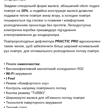
Завдяки спеціальній формі жалюзі, збільшений обсяг подачі
повітря на
16%
, а подвійна конструкція жалюзі дозволяє
подавати тепле повітря знизу вгору, а холодне повітря
поширюється під стелею із плавним і комфортним
розподіленням прохолоди без протягів. Легкодоступна
електрична коробка пришвидшує під’єднання
електроживлення до кондиціонера.
Повітророзподільні дефлектори
PRACTIC PRO
вдосконалені
таким чином, щоб забезпечити більш широкий коливальний
рух повітря, для оптимального розподілення потоку повітря.
• Режим
самоочистки
;
• Високоефективний екологічний холодоагент R32
•
Wi-Fi
керування
•
I Feel
• Режим «Комфортного сну»
• Контроль напряму повітряного потоку
• Кнопка режиму "TURBO"
• Ширококутні жалюзі для об'ємного потоку повітря
• Технологія інверторного керування
• Теплий старт