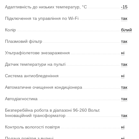
Адаптивність до низьких температур, °С
-15
Підключення та управління по Wi-Fi
так
Колір
білий
Плазмовий фільтр
так
Ультрафіолетове знезараження
ні
Датчик температури на пульті
так
Система антиобледеніння
ні
Автоматичне очищення кондиціонера
так
Автодіагностика
так
Безперебійна робота в діапазоні 96-260 Вольт.
Інноваційний трансформатор
так
Контроль вологості повітря
ні
Подача повітря з вулиці
ні